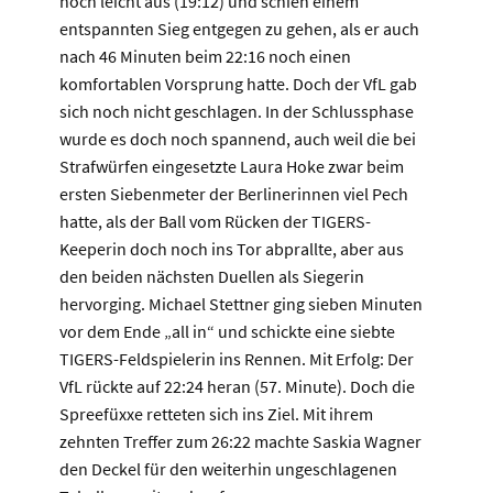
noch leicht aus (19:12) und schien einem
entspannten Sieg entgegen zu gehen, als er auch
nach 46 Minuten beim 22:16 noch einen
komfortablen Vorsprung hatte. Doch der VfL gab
sich noch nicht geschlagen. In der Schlussphase
wurde es doch noch spannend, auch weil die bei
Strafwürfen eingesetzte Laura Hoke zwar beim
ersten Siebenmeter der Berlinerinnen viel Pech
hatte, als der Ball vom Rücken der TIGERS-
Keeperin doch noch ins Tor abprallte, aber aus
den beiden nächsten Duellen als Siegerin
hervorging. Michael Stettner ging sieben Minuten
vor dem Ende „all in“ und schickte eine siebte
TIGERS-Feldspielerin ins Rennen. Mit Erfolg: Der
VfL rückte auf 22:24 heran (57. Minute). Doch die
Spreefüxxe retteten sich ins Ziel. Mit ihrem
zehnten Treffer zum 26:22 machte Saskia Wagner
den Deckel für den weiterhin ungeschlagenen