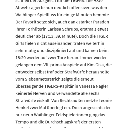
schnell der Ausgleich für die TIGERS. Die HSG-
Abwehr agierte nun deutlich offensiver, was den
Waiblinger Spielfluss für einige Minuten hemmte.
Der Favorit setze sich, auch dank starker Paraden
ihrer Torhüterin Larissa Schrups, erstmals etwas
deutlicher ab (17:13, 39. Minute). Doch die TIGER
Girls fielen nicht auseinander, traten weiterhin
sehr mutig und diszipliniert auf und kamen beim
18:20 wieder auf zwei Tore heran. Immer wieder
gelangen dem VfL prima Anspiele auf Kim Gisa, die
entweder selbst traf oder Strafwürfe herausholte.
Vom Siebenmeterstrich zeigte die erneut
überzeugende TIGERS-Kapitänin Vanessa Nagler
keinerlei Nerven und verwandelte alle sechs
Strafwürfe eiskalt. Von Rechtsaußen netzte Leonie
Henkel zwei Mal überlegt ein. Doch angesichts der
nur neun Waiblinger Feldspielerinnen ging das
Tempo und die Durchschlagskraft der ersten